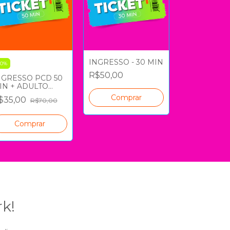
INGRESSO - 30 MIN
INGRESSO -
50
%
R$50,00
R$70,00
NGRESSO PCD 50
IN + ADULTO
ORTESIA
$35,00
R$70,00
rk!