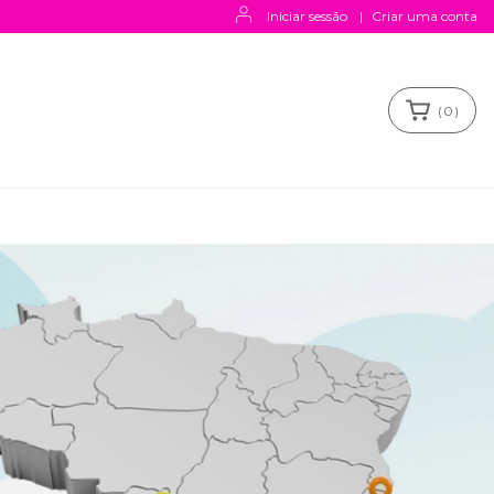
Iniciar sessão
|
Criar uma conta
(
0
)