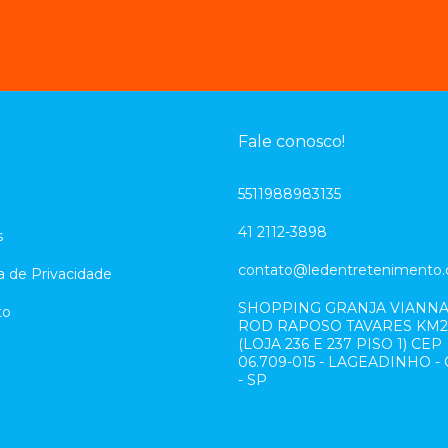
u
Fale conosco!
5511988983135
41 2112-3898
s
contato@ledentretenimento.
ca de Privacidade
SHOPPING GRANJA VIANNA
to
ROD RAPOSO TAVARES KM23
(LOJA 236 E 237 PISO 1) CEP
06.709-015 - LAGEADINHO -
- SP