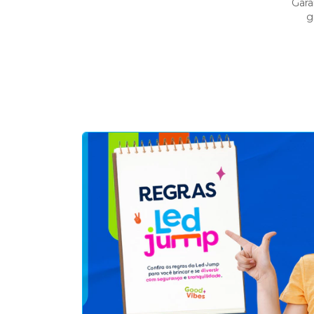
Gara
g