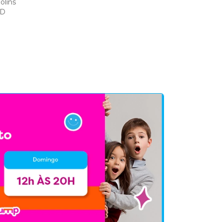
olins
ED