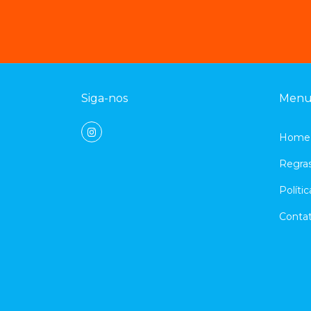
Siga-nos
Men
Home
Regra
Políti
Conta