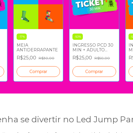
-
17
%
-
50
%
-
MEIA
INGRESSO PCD 30
I
E
ANTIDERRAPANTE
MIN + ADULTO
M
CORTESIA
C
R$25,00
R$25,00
R
R$30,00
R$50,00
nha se divertir no Led Jump Pa