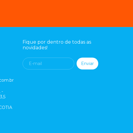
Fique por dentro de todas as
novidades!
com.br
 -
,5
 COTIA